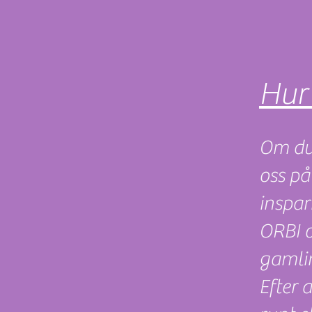
Hur
Om du
oss på
inspar
ORBI o
gamlin
Efter 