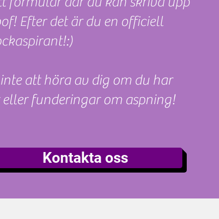
tt formulär där du kan skriva upp
of! Efter det är du en officiell
kaspirant!:)
inte att höra av dig om du har
 eller funderingar om aspning!
Kontakta oss