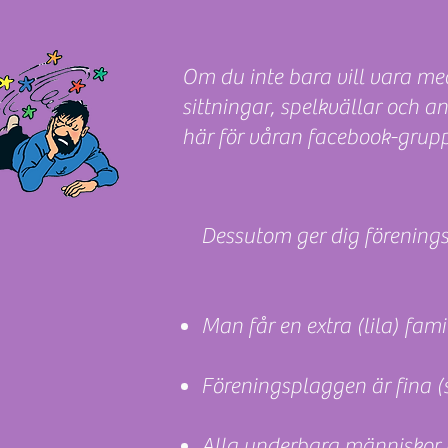
Om du inte bara vill vara med
sittningar, spelkvällar och 
här för våran facebook-grupp 
Dessutom ger dig föreningsl
Man får en extra (lila) fami
Föreningsplaggen är fina (s
Alla underbara människor m