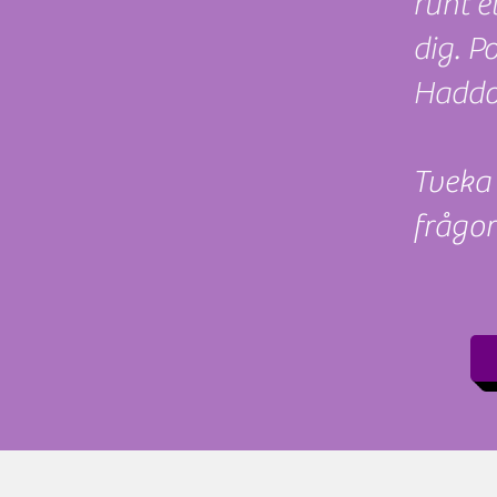
runt e
dig. Po
Haddoc
Tveka 
frågor