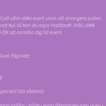
 på våra olika event utan vill arrangera pubar,
annat kul så kan du aspa Haddock! Håll utkik
för att anmäla dig till event.
ivet följande;​
lj
peciellt lila sådana)
an träffar - både i egna föreningen men även i