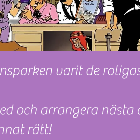
insparken varit de roliga
ed och arrangera nästa 
nat rätt!