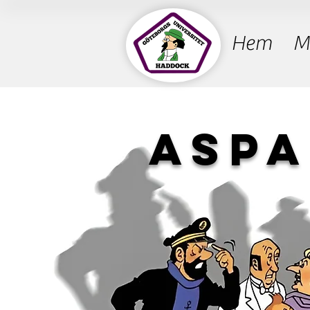
Hem
M
Aspa