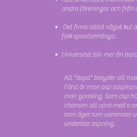
andra föreningar och från 
Det finns alltid något kul
folk spontanhänga.
Universitet blir mer än bar
Att "aspa" betyder att man
Först är man asp (aspirant),
man gamling. Som asp häng
chansen att vara med o ar
som äger rum varannan ve
underbar aspning.